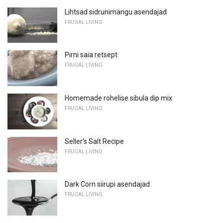
Lihtsad sidrunimängu asendajad
FRUGAL LIVING
Pirni saia retsept
FRUGAL LIVING
Homemade rohelise sibula dip mix
FRUGAL LIVING
Seller's Salt Recipe
FRUGAL LIVING
Dark Corn siirupi asendajad
FRUGAL LIVING