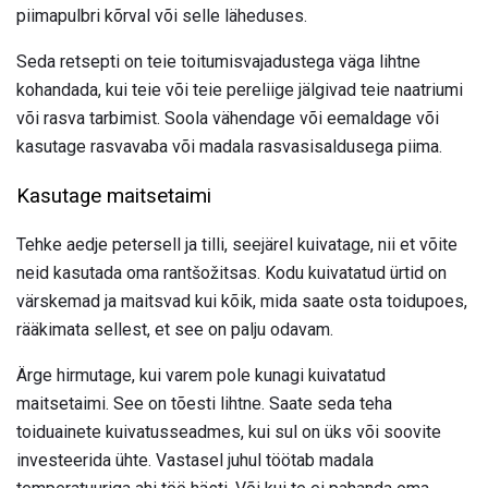
piimapulbri kõrval või selle läheduses.
Seda retsepti on teie toitumisvajadustega väga lihtne
kohandada, kui teie või teie pereliige jälgivad teie naatriumi
või rasva tarbimist. Soola vähendage või eemaldage või
kasutage rasvavaba või madala rasvasisaldusega piima.
Kasutage maitsetaimi
Tehke aedje petersell ja tilli, seejärel kuivatage, nii et võite
neid kasutada oma rantšožitsas. Kodu kuivatatud ürtid on
värskemad ja maitsvad kui kõik, mida saate osta toidupoes,
rääkimata sellest, et see on palju odavam.
Ärge hirmutage, kui varem pole kunagi kuivatatud
maitsetaimi. See on tõesti lihtne. Saate seda teha
toiduainete kuivatusseadmes, kui sul on üks või soovite
investeerida ühte. Vastasel juhul töötab madala