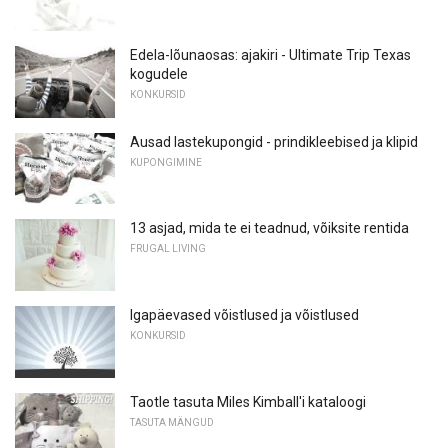
Edela-lõunaosas: ajakiri - Ultimate Trip Texas
kogudele
KONKURSID
Ausad lastekupongid - prindikleebised ja klipid
KUPONGIMINE
13 asjad, mida te ei teadnud, võiksite rentida
FRUGAL LIVING
Igapäevased võistlused ja võistlused
KONKURSID
Taotle tasuta Miles Kimball'i kataloogi
TASUTA MÄNGUD