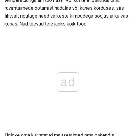
temperatuuriga ahi töö hästi. Või kui te ei pahanda oma
ravimtaimede ootamist nädalas või kahes korduses, siis
lihtsalt riputage need väikeste kimpudega soojas ja kuivas
kohas. Nad teevad teie jaoks kõik tööd.
ad
Hoidke oma kuivatatud maitsetaimed oma pakendis