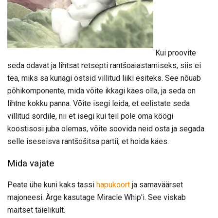
Kui proovite
seda odavat ja lihtsat retsepti rantšoaiastamiseks, siis ei
tea, miks sa kunagi ostsid villitud liiki esiteks. See nõuab
põhikomponente, mida võite ikkagi käes olla, ja seda on
lihtne kokku panna. Võite isegi leida, et eelistate seda
villitud sordile, nii et isegi kui teil pole oma köögi
koostisosi juba olemas, võite soovida neid osta ja segada
selle iseseisva rantšošitsa partii, et hoida käes.
Mida vajate
Peate ühe kuni kaks tassi
hapukoort
ja samaväärset
majoneesi. Ärge kasutage Miracle Whip'i. See viskab
maitset täielikult.