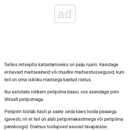
ad
Selles retseptis katsetamiseks on palju ruumi. Kasutage
erinevaid maitseaineid või muutke maitsestussegusid, kuni
teil on oma isikliku maitsega kaetud riietus.
Kui eelistate rohkem petipiima baasi, siis asendage piim
lihtsalt petipiimaga.
Petipiim töötab hästi ja saate seda käes hoida peaaegu
igavesti, nii et teil on alati petipiimakastmega või petipiima
pannkoogid. Enamus toidupoed asuvad tavapärase