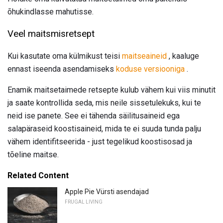
õhukindlasse mahutisse.
Veel maitsmisretsept
Kui kasutate oma külmikust teisi
maitseaineid
, kaaluge
ennast iseenda asendamiseks
koduse versiooniga
.
Enamik maitsetaimede retsepte kulub vähem kui viis minutit
ja saate kontrollida seda, mis neile sissetulekuks, kui te
neid ise panete. See ei tähenda säilitusaineid ega
salapäraseid koostisaineid, mida te ei suuda tunda palju
vähem identifitseerida - just tegelikud koostisosad ja
tõeline maitse.
Related Content
Apple Pie Vürsti asendajad
FRUGAL LIVING