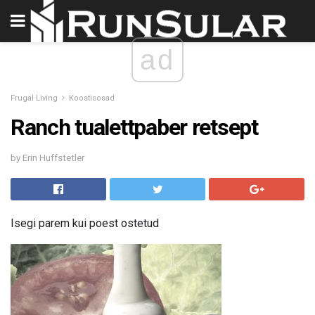
ad
Frugal Living
Koostisosad
Ranch tualettpaber retsept
by Erin Huffstetler
Isegi parem kui poest ostetud