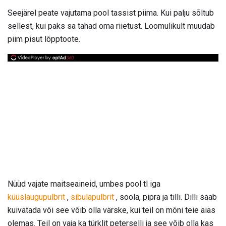
Seejärel peate vajutama pool tassist piima. Kui palju sõltub
sellest, kui paks sa tahad oma riietust. Loomulikult muudab
piim pisut lõpptoote.
Nüüd vajate maitseaineid, umbes pool tl iga
küüslaugupulbrit
,
sibulapulbrit
, soola, pipra ja tilli. Dilli saab
kuivatada või see võib olla värske, kui teil on mõni teie aias
olemas. Teil on vaja ka türklit peterselli ja see võib olla kas