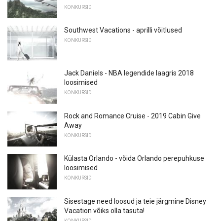
KONKURSID
Southwest Vacations - aprilli võitlused
KONKURSID
Jack Daniels - NBA legendide laagris 2018
loosimised
KONKURSID
Rock and Romance Cruise - 2019 Cabin Give
Away
KONKURSID
Külasta Orlando - võida Orlando perepuhkuse
loosimised
KONKURSID
Sisestage need loosud ja teie järgmine Disney
Vacation võiks olla tasuta!
KONKURSID