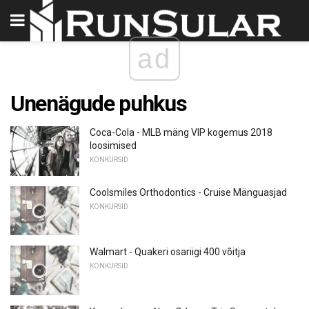
ad
Unenägude puhkus
Coca-Cola - MLB mäng VIP kogemus 2018
loosimised
KONKURSID
Coolsmiles Orthodontics - Cruise Mänguasjad
KONKURSID
Walmart - Quakeri osariigi 400 võitja
KONKURSID