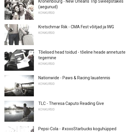
Kronenbourg - New Orleans Trip Sweepstakes
(aegunud)
KONKURSID
Kretschmar Riik - CMA Fest võitjad ja IWG
KONKURSID
Tõelised head toidud - tõeline heade annetuste
tegemine
KONKURSID
Nationwide - Paws & Racing lauatennis
KONKURSID
TLC - Theresa Caputo Reading Give
KONKURSID
Pepsi-Cola - #xoxoStarbucks koguhüpped