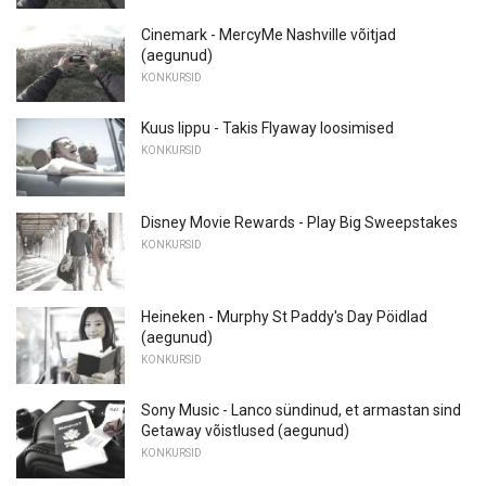
Cinemark - MercyMe Nashville võitjad
(aegunud)
KONKURSID
Kuus lippu - Takis Flyaway loosimised
KONKURSID
Disney Movie Rewards - Play Big Sweepstakes
KONKURSID
Heineken - Murphy St Paddy's Day Pöidlad
(aegunud)
KONKURSID
Sony Music - Lanco sündinud, et armastan sind
Getaway võistlused (aegunud)
KONKURSID