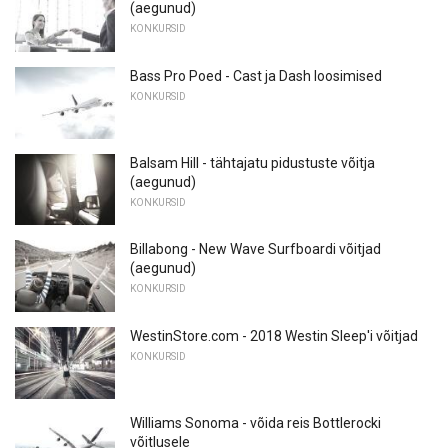
(aegunud)
KONKURSID
Bass Pro Poed - Cast ja Dash loosimised
KONKURSID
Balsam Hill - tähtajatu pidustuste võitja
(aegunud)
KONKURSID
Billabong - New Wave Surfboardi võitjad
(aegunud)
KONKURSID
WestinStore.com - 2018 Westin Sleep'i võitjad
KONKURSID
Williams Sonoma - võida reis Bottlerocki
võitlusele