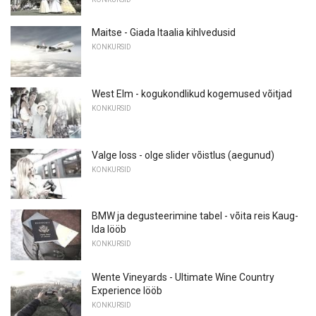
Maitse - Giada Itaalia kihlvedusid
KONKURSID
West Elm - kogukondlikud kogemused võitjad
KONKURSID
Valge loss - olge slider võistlus (aegunud)
KONKURSID
BMW ja degusteerimine tabel - võita reis Kaug-
Ida lööb
KONKURSID
Wente Vineyards - Ultimate Wine Country
Experience lööb
KONKURSID