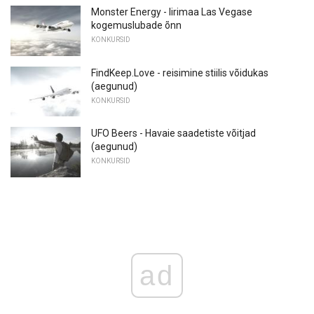
Monster Energy - Iirimaa Las Vegase
kogemuslubade õnn
KONKURSID
FindKeep.Love - reisimine stiilis võidukas
(aegunud)
KONKURSID
UFO Beers - Havaie saadetiste võitjad
(aegunud)
KONKURSID
ad