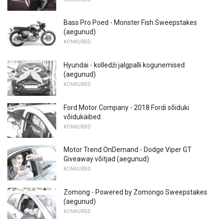
Bass Pro Poed - Monster Fish Sweepstakes
(aegunud)
KONKURSID
Hyundai - kolledži jalgpalli kogunemised
(aegunud)
KONKURSID
Ford Motor Company - 2018 Fordi sõiduki
võidukäibed
KONKURSID
Motor Trend OnDemand - Dodge Viper GT
Giveaway võitjad (aegunud)
KONKURSID
Zomong - Powered by Zomongo Sweepstakes
(aegunud)
KONKURSID