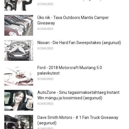
KONKURSID
Üks riik - Taxa Outdoors Mantis Camper
Giveaway
KONKURSID
Nissan - Die Hard Fan Sweepstakes (aegunud)
KONKURSID
Ford - 2018 Motorcraft Mustang 5.0
palavikutest
KONKURSID
AutoZone - Sinu tagasimaksetähtaeg Instant
Win mängu ja loosimised (aegunud)
KONKURSID
Dave Smith Motors - # 1 Fan Truck Giveaway
(aegunud)
KONKURSID