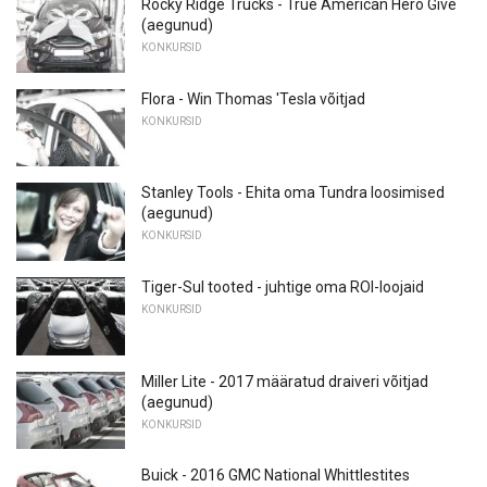
Rocky Ridge Trucks - True American Hero Give
(aegunud)
KONKURSID
Flora - Win Thomas 'Tesla võitjad
KONKURSID
Stanley Tools - Ehita oma Tundra loosimised
(aegunud)
KONKURSID
Tiger-Sul tooted - juhtige oma ROI-loojaid
KONKURSID
Miller Lite - 2017 määratud draiveri võitjad
(aegunud)
KONKURSID
Buick - 2016 GMC National Whittlestites