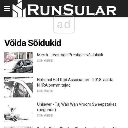
ad
Võida Sõidukid
Merck - teostage Prestige'i võidukäik
KONKURSID
National Hot Rod Association - 2018. aasta
NHRA pommitajad
KONKURSID
Unilever - Taj Wah Wah Vroom Sweepstakes
(aegunud)
KONKURSID