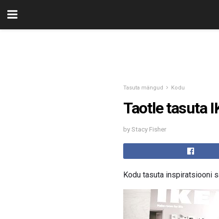
Tasuta mängud
Kodu
Taotle tasuta 
by Stacy Fisher
Kodu tasuta inspiratsiooni 