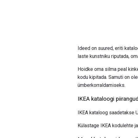
Ideed on suured, eriti katal
laste kunstniku riputada, oma
Hoidke oma silma peal kink
kodu kipitada. Samuti on o
ümberkorraldamiseks.
IKEA kataloogi piirangu
IKEA kataloog saadetakse US
Külastage IKEA kodulehte ja 