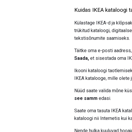
Kuidas IKEA kataloogi t
Külastage IKEA-d ja klõpsa
trükitud kataloogi, digitaal
tekstisõnumite saamiseks.
Täitke oma e-posti aadress,
Saada,
et sisestada oma IKE
Ikooni kataloogi taotlemise
IKEA katalooge, mille olete 
Nüüd saate valida mõne küsi
see samm
edasi.
Saate oma tasuta IKEA katal
kataloogi nii Internetis kui 
Nende hulka kuuluvad hooajal