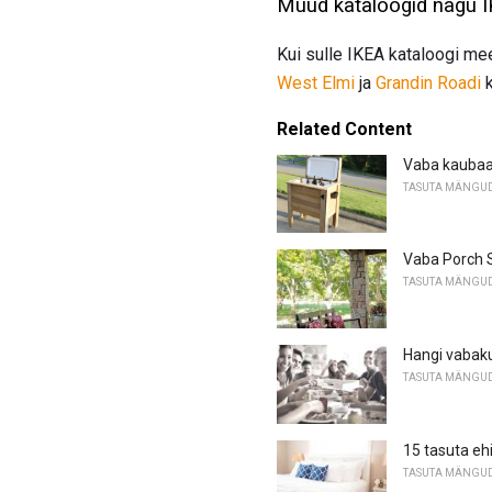
Muud kataloogid nagu I
Kui sulle IKEA kataloogi me
West Elmi
ja
Grandin Roadi
k
Related Content
Vaba kaubaa
TASUTA MÄNGU
Vaba Porch 
TASUTA MÄNGU
Hangi vabak
TASUTA MÄNGU
15 tasuta eh
TASUTA MÄNGU