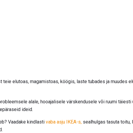
st teie elutoas, magamistoas, köögis, laste tubades ja muudes e
 probleemsele alale, hooajalisele värskendusele või ruumi täiest
epäraseid ideid.
eb? Vaadake kindlasti
vaba asju IKEA-s,
sealhulgas tasuta toitu,
d.