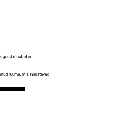
saegsed mööbel ja
ndatud ruume, mis innustavad