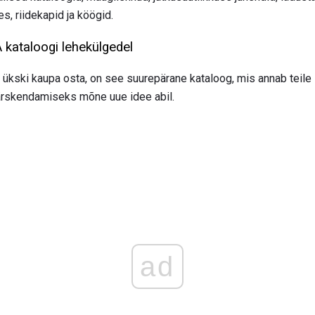
s, riidekapid ja köögid.
 kataloogi lehekülgedel
l ükski kaupa osta, on see suurepärane kataloog, mis annab teile
rskendamiseks mõne uue idee abil.
ad