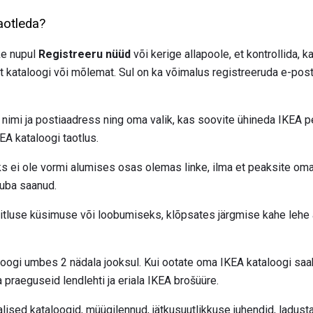
aotleda?
ke nupul
Registreeru nüüd
või kerige allapoole, et kontrollida, 
set kataloogi või mõlemat. Sul on ka võimalus registreeruda e-post
 nimi ja postiaadress ning oma valik, kas soovite ühineda IKEA
A kataloogi taotlus.
ks ei ole vormi alumises osas olemas linke, ilma et peaksite oma
juba saanud.
tluse küsimuse või loobumiseks, klõpsates järgmise kahe lehe 
oogi umbes 2 nädala jooksul. Kui ootate oma IKEA kataloogi saa
ka praeguseid lendlehti ja eriala IKEA brošüüre.
ised kataloogid, müügilennud, jätkusuutlikkuse juhendid, ladusta