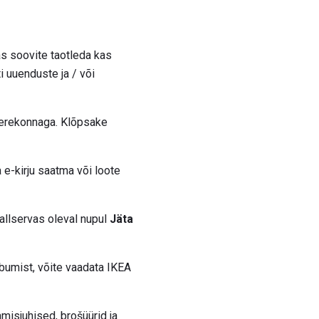
kas soovite taotleda kas
i uuenduste ja / või
 perekonnaga. Klõpsake
 e-kirju saatma või loote
allservas oleval nupul
Jäta
bumist, võite vaadata IKEA
misjuhised, brošüürid ja