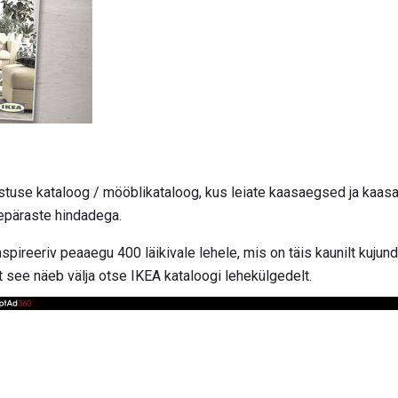
stuse kataloog / mööblikataloog, kus leiate kaasaegsed ja kaa
epäraste hindadega.
nspireeriv peaaegu 400 läikivale lehele, mis on täis kaunilt kuju
t see näeb välja otse IKEA kataloogi lehekülgedelt.