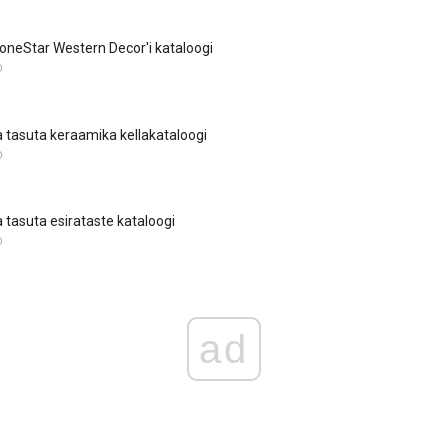
LoneStar Western Decor'i kataloogi
D
 tasuta keraamika kellakataloogi
D
 tasuta esirataste kataloogi
D
ad