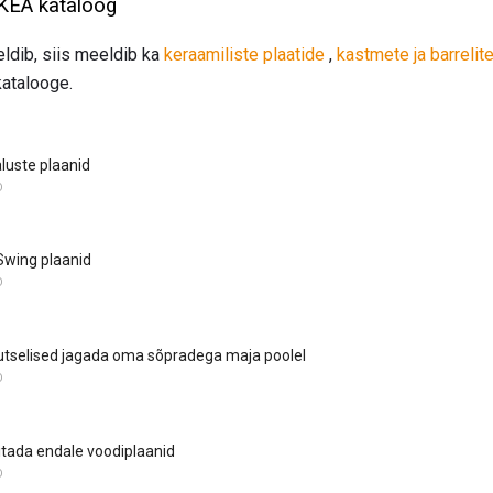
KEA kataloog
eldib, siis meeldib ka
keraamiliste plaatide
,
kastmete ja barrelit
atalooge.
luste plaanid
D
Swing plaanid
D
utselised jagada oma sõpradega maja poolel
D
itada endale voodiplaanid
D