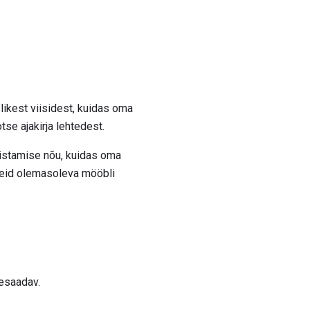
likest viisidest, kuidas oma
tse ajakirja lehtedest.
istamise nõu, kuidas oma
deid olemasoleva mööbli
tesaadav.