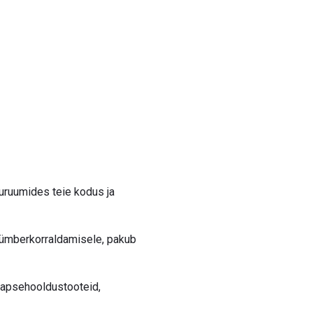
luruumides teie kodus ja
i ümberkorraldamisele, pakub
 lapsehooldustooteid,