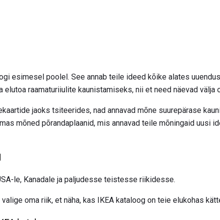
oogi esimesel poolel. See annab teile ideed kõike alates uuendus
 elutoa raamaturiiulite kaunistamiseks, nii et need näevad välja o
ekaartide jaoks tsiteerides, nad annavad mõne suurepärase kaun
lemas mõned põrandaplaanid, mis annavad teile mõningaid uusi i
d
A-le, Kanadale ja paljudesse teistesse riikidesse.
valige oma riik, et näha, kas IKEA kataloog on teie elukohas kät