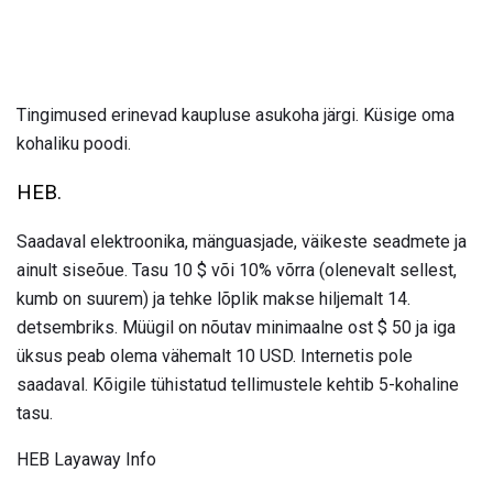
Tingimused erinevad kaupluse asukoha järgi. Küsige oma
kohaliku poodi.
HEB.
Saadaval elektroonika, mänguasjade, väikeste seadmete ja
ainult siseõue. Tasu 10 $ või 10% võrra (olenevalt sellest,
kumb on suurem) ja tehke lõplik makse hiljemalt 14.
detsembriks. Müügil on nõutav minimaalne ost $ 50 ja iga
üksus peab olema vähemalt 10 USD. Internetis pole
saadaval. Kõigile tühistatud tellimustele kehtib 5-kohaline
tasu.
HEB Layaway Info