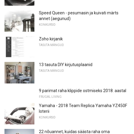
Speed ​​Queen - pesumasin ja kuivati ​​märts
annet (aegunud)
KONKURSID
Zoho kirjanik
TASUTA MÄNGUD
13 tasuta DIY kirjutusplaanid
TASUTA MÄNGUD
9 parimat raha klippide ostmiseks 2018. aastal
FRUGAL LIVING
Yamaha - 2018 Team Replica Yamaha YZ450F
loterii
KONKURSID
22 nõuannet, kuidas säästa raha oma