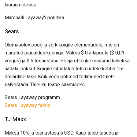
laoruumidesse.
Marshalli Layaway'i poliitika
Sears
Olemasolev pood ja võrk kõigile elementidele, mis on
märgitud paigaldusikooniga. Maksa $ 0 allapoole ($ 0,01
võrgus) ja $ 5 teenustasu. Seejärel tehke makseid kaheksa
nädala jooksul. Kõigile tühistatud tellimustele kehtib 15-
dollariline tasu. Kõik veebipõhised tellimused tuleb
salvestada. Täieliku teabe saamiseks:
Sears Layaway programm
Sears Layaway faktid
TJ Maxx
Maksa 10% ja teenustasu 5 USD. Kaup tuleb tasuda ja