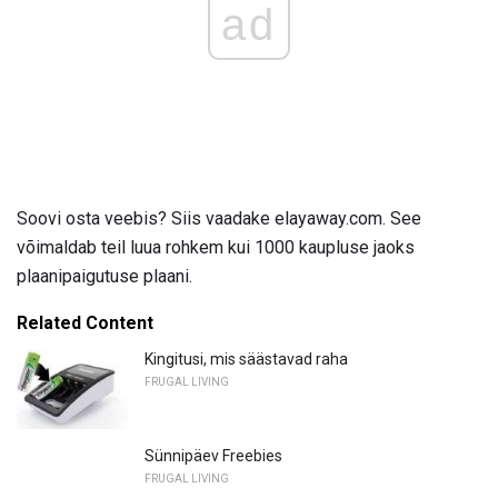
ad
Soovi osta veebis? Siis vaadake elayaway.com. See
võimaldab teil luua rohkem kui 1000 kaupluse jaoks
plaanipaigutuse plaani.
Related Content
Kingitusi, mis säästavad raha
FRUGAL LIVING
Sünnipäev Freebies
FRUGAL LIVING