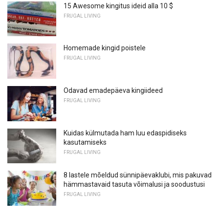
15 Awesome kingitus ideid alla 10 $
FRUGAL LIVING
Homemade kingid poistele
FRUGAL LIVING
Odavad emadepäeva kingiideed
FRUGAL LIVING
Kuidas külmutada ham luu edaspidiseks
kasutamiseks
FRUGAL LIVING
8 lastele mõeldud sünnipäevaklubi, mis pakuvad
hämmastavaid tasuta võimalusi ja soodustusi
FRUGAL LIVING