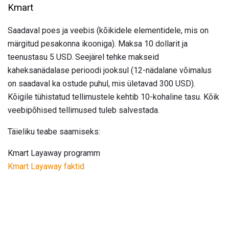
Kmart
Saadaval poes ja veebis (kõikidele elementidele, mis on
märgitud pesakonna ikooniga). Maksa 10 dollarit ja
teenustasu 5 USD. Seejärel tehke makseid
kaheksanädalase perioodi jooksul (12-nädalane võimalus
on saadaval ka ostude puhul, mis ületavad 300 USD).
Kõigile tühistatud tellimustele kehtib 10-kohaline tasu. Kõik
veebipõhised tellimused tuleb salvestada.
Täieliku teabe saamiseks:
Kmart Layaway programm
Kmart Layaway faktid