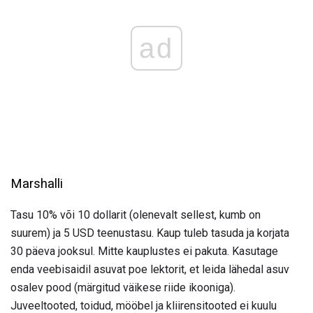
ad
Marshalli
Tasu 10% või 10 dollarit (olenevalt sellest, kumb on
suurem) ja 5 USD teenustasu. Kaup tuleb tasuda ja korjata
30 päeva jooksul. Mitte kauplustes ei pakuta. Kasutage
enda veebisaidil asuvat poe lektorit, et leida lähedal asuv
osalev pood (märgitud väikese riide ikooniga).
Juveeltooted, toidud, mööbel ja kliirensitooted ei kuulu