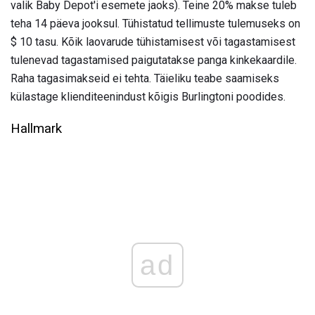
valik Baby Depot'i esemete jaoks). Teine 20% makse tuleb
teha 14 päeva jooksul. Tühistatud tellimuste tulemuseks on
$ 10 tasu. Kõik laovarude tühistamisest või tagastamisest
tulenevad tagastamised paigutatakse panga kinkekaardile.
Raha tagasimakseid ei tehta. Täieliku teabe saamiseks
külastage klienditeenindust kõigis Burlingtoni poodides.
Hallmark
ad