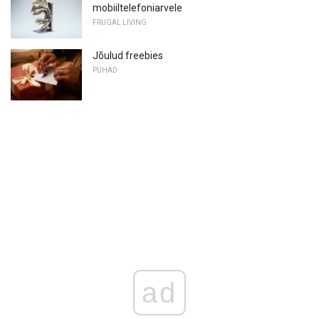
mobiiltelefoniarvele
FRUGAL LIVING
Jõulud freebies
PÜHAD
ad