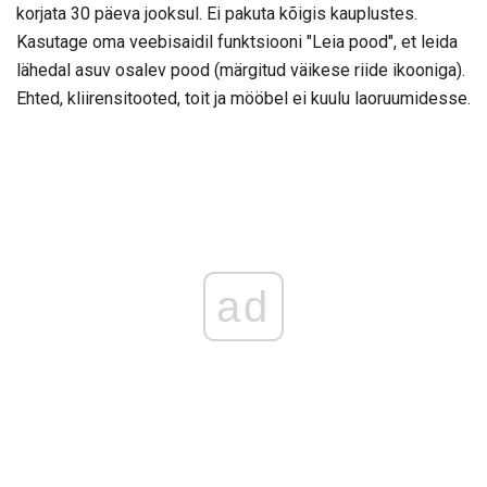
korjata 30 päeva jooksul. Ei pakuta kõigis kauplustes.
Kasutage oma veebisaidil funktsiooni "Leia pood", et leida
lähedal asuv osalev pood (märgitud väikese riide ikooniga).
Ehted, kliirensitooted, toit ja mööbel ei kuulu laoruumidesse.
ad