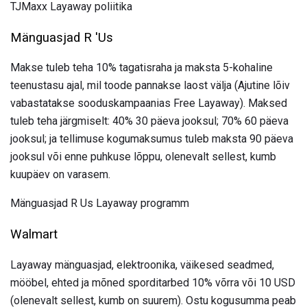
TJMaxx Layaway poliitika
Mänguasjad R 'Us
Makse tuleb teha 10% tagatisraha ja maksta 5-kohaline
teenustasu ajal, mil toode pannakse laost välja (Ajutine lõiv
vabastatakse sooduskampaanias Free Layaway). Maksed
tuleb teha järgmiselt: 40% 30 päeva jooksul; 70% 60 päeva
jooksul; ja tellimuse kogumaksumus tuleb maksta 90 päeva
jooksul või enne puhkuse lõppu, olenevalt sellest, kumb
kuupäev on varasem.
Mänguasjad R Us Layaway programm
Walmart
Layaway mänguasjad, elektroonika, väikesed seadmed,
mööbel, ehted ja mõned sporditarbed 10% võrra või 10 USD
(olenevalt sellest, kumb on suurem). Ostu kogusumma peab