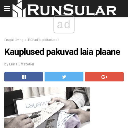
ad
Frugal Living
Pühad ja pidustused
Kauplused pakuvad laia plaane
by Erin Huffstetler