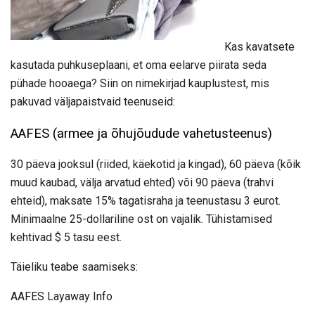
Kas kavatsete
kasutada puhkuseplaani, et oma eelarve piirata seda
pühade hooaega? Siin on nimekirjad kauplustest, mis
pakuvad väljapaistvaid teenuseid:
AAFES (armee ja õhujõudude vahetusteenus)
30 päeva jooksul (riided, käekotid ja kingad), 60 päeva (kõik
muud kaubad, välja arvatud ehted) või 90 päeva (trahvi
ehteid), maksate 15% tagatisraha ja teenustasu 3 eurot.
Minimaalne 25-dollariline ost on vajalik. Tühistamised
kehtivad $ 5 tasu eest.
Täieliku teabe saamiseks:
AAFES Layaway Info