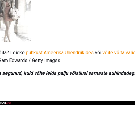
õita? Leidke
puhkust Ameerika Ühendriikides
või
võite võita väli
 Sam Edwards / Getty Images
 aegunud, kuid võite leida palju võistlusi sarnaste auhindade