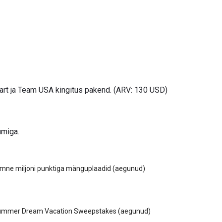
kaart ja Team USA kingitus pakend. (ARV: 130 USD)
umiga.
ümne miljoni punktiga mänguplaadid (aegunud)
 Summer Dream Vacation Sweepstakes (aegunud)