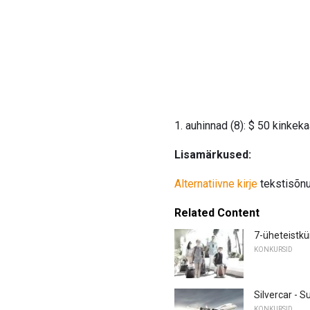
1. auhinnad (8): $ 50 kinke
Lisamärkused:
Alternatiivne kirje
tekstisõn
Related Content
7-üheteistk
KONKURSID
Silvercar -
KONKURSID