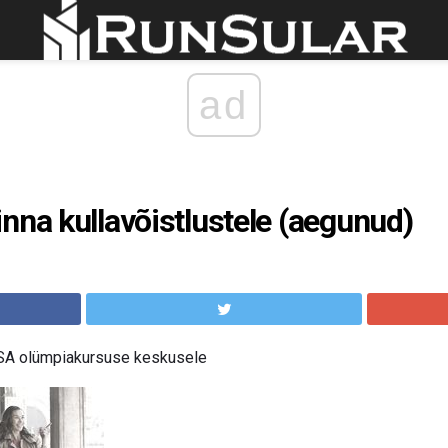
ad
nna kullavõistlustele (aegunud)
USA olümpiakursuse keskusele