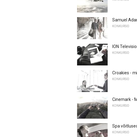
Samuel Adam
KONKURSID
ION Televisi
KONKURSID
Croakies - mi
KONKURSID
Cinemark - M
KONKURSID
Spa võitluse
KONKURSID