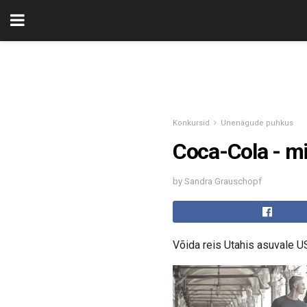
Konkursid
Unenägude puhkus
Coca-Cola - mi
by Sandra Grauschopf
Võida reis Utahis asuvale 