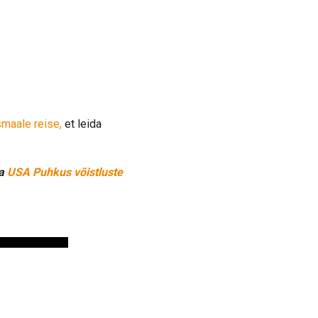
smaale reise,
et leida
ga
USA Puhkus võistluste