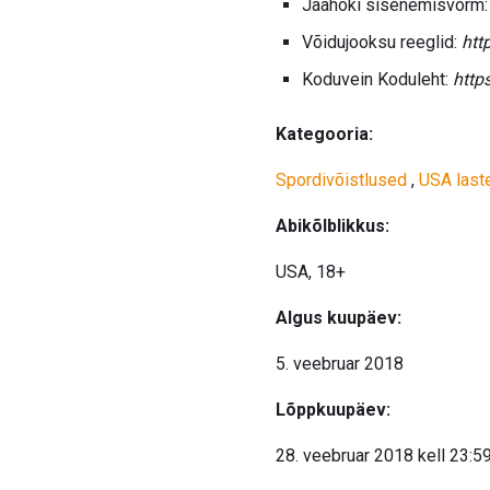
Jäähoki sisenemisvorm
Võidujooksu reeglid:
htt
Koduvein Koduleht:
http
Kategooria:
Spordivõistlused
,
USA last
Abikõlblikkus:
USA, 18+
Algus kuupäev:
5. veebruar 2018
Lõppkuupäev:
28. veebruar 2018 kell 23:5