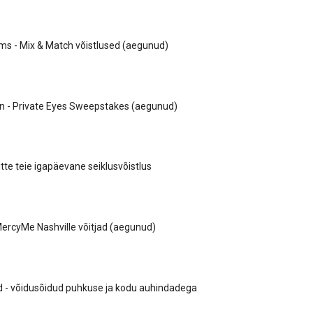
s - Mix & Match võistlused (aegunud)
on - Private Eyes Sweepstakes (aegunud)
tte teie igapäevane seiklusvõistlus
ercyMe Nashville võitjad (aegunud)
d - võidusõidud puhkuse ja kodu auhindadega