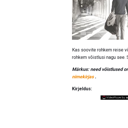
Kas soovite rohkem reise v
rohkem võistlusi nagu see.
Märkus: need võistlused on
nimekirjas
.
Kirjeldus: