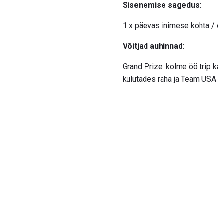
Sisenemise sagedus:
1 x päevas inimese kohta / 
Võitjad auhinnad:
Grand Prize: kolme öö trip ka
kulutades raha ja Team USA 