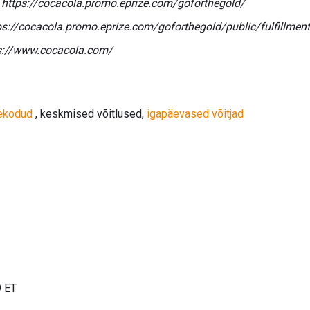
:
https://cocacola.promo.eprize.com/goforthegold/
ps://cocacola.promo.eprize.com/goforthegold/public/fulfillment
s://www.cocacola.com/
ekodud
, keskmised võitlused,
igapäevased võitjad
9 ET