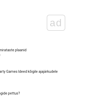
ad
inirataste plaanid
D
rty Games Ideed kõigile ajajärkudele
gide pettus?