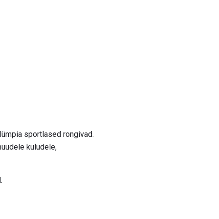
olümpia sportlased rongivad.
muudele kuludele,
.