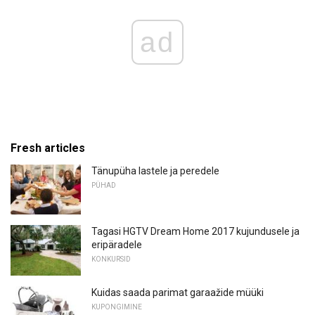
ad
Fresh articles
Tänupüha lastele ja peredele
PÜHAD
Tagasi HGTV Dream Home 2017 kujundusele ja
eripäradele
KONKURSID
Kuidas saada parimat garaažide müüki
KUPONGIMINE