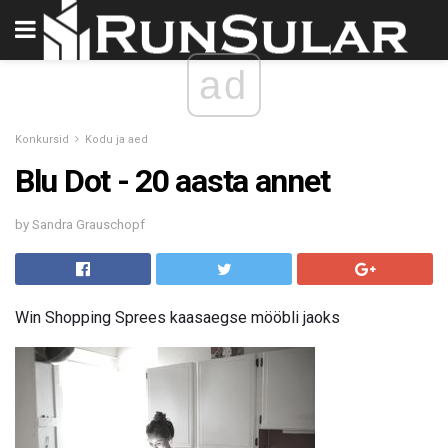
ad
Konkursid
Kodu ja aed
Blu Dot - 20 aasta annet
by Sandra Grauschopf
Win Shopping Sprees kaasaegse mööbli jaoks