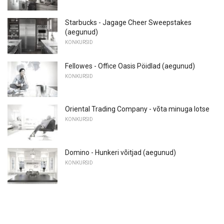
Starbucks - Jagage Cheer Sweepstakes
(aegunud)
KONKURSID
Fellowes - Office Oasis Pöidlad (aegunud)
KONKURSID
Oriental Trading Company - võta minuga lotse
KONKURSID
Domino - Hunkeri võitjad (aegunud)
KONKURSID