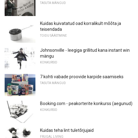
TASUTA MÄNGUD
Kuidas kuivatatud oad korralikult mõõta ja
teisendada
TOIDU SÄÄSTMINE
Johnsonville - leegiga grillitud kana instant win
mängu
KONKURSID
7 kohti vabade proovide karpide saamiseks
TASUTA MÄNGUD
Booking.com - peakorterite konkurss (aegunud)
KONKURSID
Kuidas teha lint tuletõrjujaid
FRUGAL LIVING