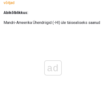
võitjad
Abikõlblikkus:
Mandri-Ameerika Ühendriigid (-HI) üle täisealiseks saanud
ad