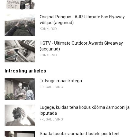
Original Penguin - AJR Ultimate Fan Flyaway
võitjad (aegunud)
KONKURSID
HGTV - Ultimate Outdoor Awards Giveaway
(aegunud)
KONKURSID
Intresting articles
Tutvuge maasikatega
FRUGAL LIVING
Lugege, kuidas teha kodus kõõma šampooni ja
loputada
FRUGAL LIVING
Saada tasuta raamatuid lastele posti teel