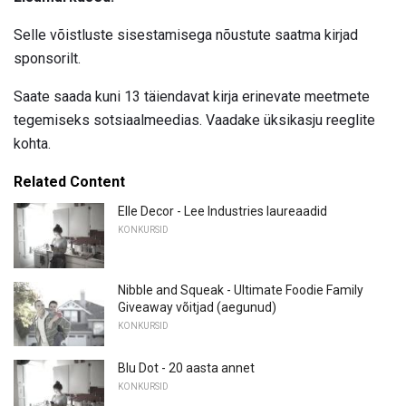
Selle võistluste sisestamisega nõustute saatma kirjad
sponsorilt.
Saate saada kuni 13 täiendavat kirja erinevate meetmete
tegemiseks sotsiaalmeedias. Vaadake üksikasju reeglite
kohta.
Related Content
Elle Decor - Lee Industries laureaadid
KONKURSID
Nibble and Squeak - Ultimate Foodie Family
Giveaway võitjad (aegunud)
KONKURSID
Blu Dot - 20 aasta annet
KONKURSID