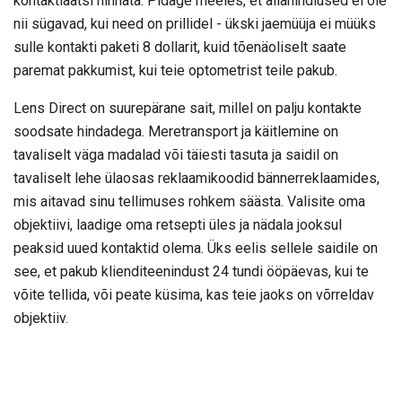
kontaktläätsi hinnata. Pidage meeles, et allahindlused ei ole
nii sügavad, kui need on prillidel - ükski jaemüüja ei müüks
sulle kontakti paketi 8 dollarit, kuid tõenäoliselt saate
paremat pakkumist, kui teie optometrist teile pakub.
Lens Direct on suurepärane sait, millel on palju kontakte
soodsate hindadega. Meretransport ja käitlemine on
tavaliselt väga madalad või täiesti tasuta ja saidil on
tavaliselt lehe ülaosas reklaamikoodid bännerreklaamides,
mis aitavad sinu tellimuses rohkem säästa. Valisite oma
objektiivi, laadige oma retsepti üles ja nädala jooksul
peaksid uued kontaktid olema. Üks eelis sellele saidile on
see, et pakub klienditeenindust 24 tundi ööpäevas, kui te
võite tellida, või peate küsima, kas teie jaoks on võrreldav
objektiiv.