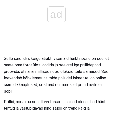
ad
Selle saidi üks kõige atraktiivsemaid funktsioone on see, et
saate oma fotot üles laadida ja seejärel iga prillidepaari
proovida, et näha, millised need oleksid teile sarnased. See
leevendab kõhklematust, mida paljudel inimestel on online-
raamide kauplused, sest nad on mures, et prillid neile ei
sobi.
Prillid, mida ma sellelt veebisaidilt näinud olen, olnud hästi
tehtud ja vastupidavad ning saidil on trendikaid ja