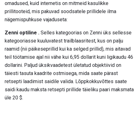
omadused, kuid internetis on mitmeid kasulikke
prillitooteid, mis pakuvad soodsatele prillidele ilma
nägemispuhkuse vajaduseta:
Zenni optiline
.
Selles kategoorias on Zenni üks sellesse
kategooriasse kuuluvatest trailblaasritest, kus on palju
raamid (nii päikeseprillid kui ka selged prillid), mis aitavad
teil töötamise ajal nii vähe kui 6,95 dollarit kuni ligikaudu 46
dollarini. Paljud üksikvaadetest ületatud objektiivid on
täiesti tasuta kaadrite ostmisega, mida saate pärast
retsepti laadimist saidile valida. Lõppkokkuvõttes saate
saidi kaudu maksta retsepti prillide täieliku paari maksmata
üle 20 $.