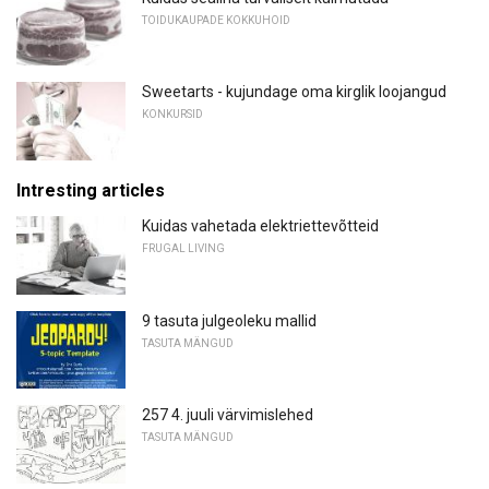
TOIDUKAUPADE KOKKUHOID
Sweetarts - kujundage oma kirglik loojangud
KONKURSID
Intresting articles
Kuidas vahetada elektriettevõtteid
FRUGAL LIVING
9 tasuta julgeoleku mallid
TASUTA MÄNGUD
257 4. juuli värvimislehed
TASUTA MÄNGUD