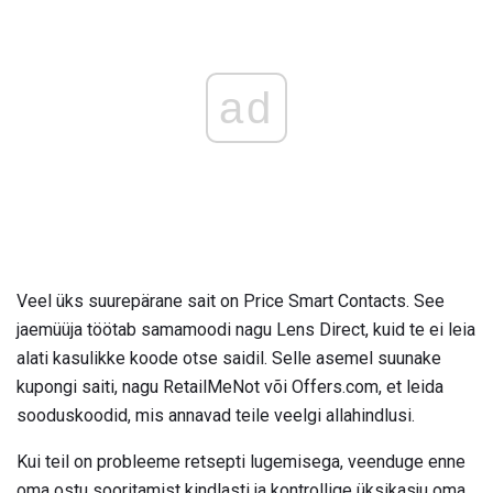
ad
Veel üks suurepärane sait on Price Smart Contacts. See
jaemüüja töötab samamoodi nagu Lens Direct, kuid te ei leia
alati kasulikke koode otse saidil. Selle asemel suunake
kupongi saiti, nagu RetailMeNot või Offers.com, et leida
sooduskoodid, mis annavad teile veelgi allahindlusi.
Kui teil on probleeme retsepti lugemisega, veenduge enne
oma ostu sooritamist kindlasti ja kontrollige üksikasju oma