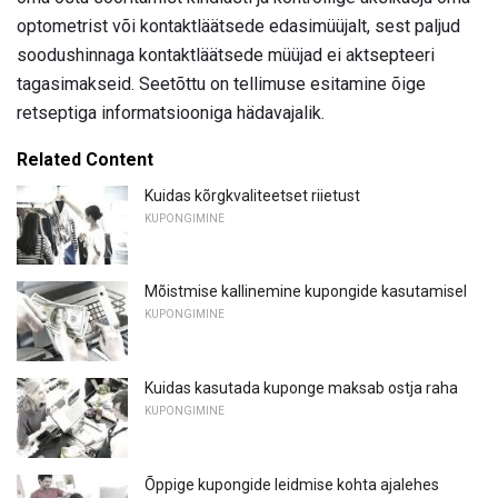
optometrist või kontaktläätsede edasimüüjalt, sest paljud
soodushinnaga kontaktläätsede müüjad ei aktsepteeri
tagasimakseid. Seetõttu on tellimuse esitamine õige
retseptiga informatsiooniga hädavajalik.
Related Content
Kuidas kõrgkvaliteetset riietust
KUPONGIMINE
Mõistmise kallinemine kupongide kasutamisel
KUPONGIMINE
Kuidas kasutada kuponge maksab ostja raha
KUPONGIMINE
Õppige kupongide leidmise kohta ajalehes