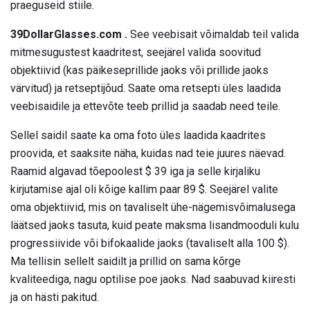
praeguseid stiile.
39DollarGlasses.com
.
See veebisait võimaldab teil valida
mitmesugustest kaadritest, seejärel valida soovitud
objektiivid (kas päikeseprillide jaoks või prillide jaoks
värvitud) ja retseptijõud. Saate oma retsepti üles laadida
veebisaidile ja ettevõte teeb prillid ja saadab need teile.
Sellel saidil saate ka oma foto üles laadida kaadrites
proovida, et saaksite näha, kuidas nad teie juures näevad.
Raamid algavad tõepoolest $ 39 iga ja selle kirjaliku
kirjutamise ajal oli kõige kallim paar 89 $. Seejärel valite
oma objektiivid, mis on tavaliselt ühe-nägemisvõimalusega
läätsed jaoks tasuta, kuid peate maksma lisandmooduli kulu
progressiivide või bifokaalide jaoks (tavaliselt alla 100 $).
Ma tellisin sellelt saidilt ja prillid on sama kõrge
kvaliteediga, nagu optilise poe jaoks. Nad saabuvad kiiresti
ja on hästi pakitud.