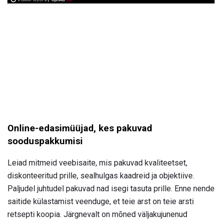
Online-edasimüüjad, kes pakuvad
sooduspakkumisi
Leiad mitmeid veebisaite, mis pakuvad kvaliteetset,
diskonteeritud prille, sealhulgas kaadreid ja objektiive.
Paljudel juhtudel pakuvad nad isegi tasuta prille. Enne nende
saitide külastamist veenduge, et teie arst on teie arsti
retsepti koopia. Järgnevalt on mõned väljakujunenud