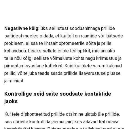
Negatiivne külg:
üks sellistest soodushinnaga prillide
saitidest meeles pidada, et kui teil on raamide või läätsede
probleem, ei saa te lihtsalt optomeetrile sõita ja prille
kohandada. Lisaks sellele ei ole teil optikit, mis annaks
teile nõu kõigi selliste võimaluste kohta nagu kriimustus ja
pimestamisvastane kattekiht. Kuid kui olete varem kulunud
prillid, võite juba teada saada prillide lisavarustuse plusse
ja miinust.
Kontrollige neid saite soodsate kontaktide
jaoks
Kui teie diskonteeritud prillide otsimine ulatub üle prillide,
siis soovite kontrollida jaemüüjaid, kes aitavad teil odava