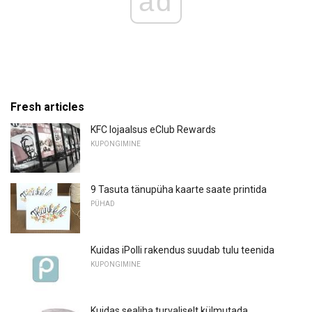
ad
Fresh articles
KFC lojaalsus eClub Rewards
KUPONGIMINE
9 Tasuta tänupüha kaarte saate printida
PÜHAD
Kuidas iPolli rakendus suudab tulu teenida
KUPONGIMINE
Kuidas sealiha turvaliselt külmutada