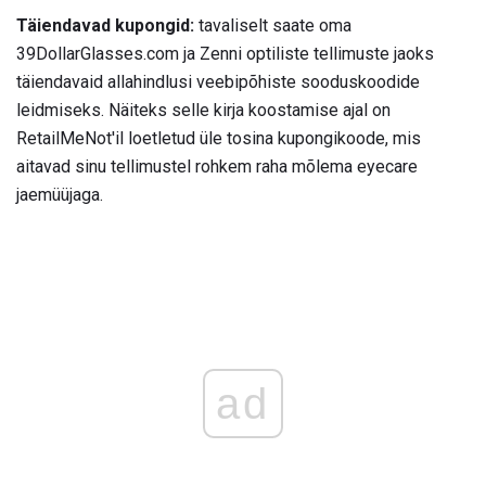
Täiendavad kupongid:
tavaliselt saate oma
39DollarGlasses.com ja Zenni optiliste tellimuste jaoks
täiendavaid allahindlusi veebipõhiste sooduskoodide
leidmiseks. Näiteks selle kirja koostamise ajal on
RetailMeNot'il loetletud üle tosina kupongikoode, mis
aitavad sinu tellimustel rohkem raha mõlema eyecare
jaemüüjaga.
ad