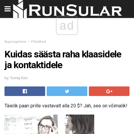
ad
Kupongimine
Põhitõed
Kuidas säästa raha klaasidele
ja kontaktidele
by Torrey Kim
Täielik paari prille vastavalt alla 20 $? Jah, see on võimalik!