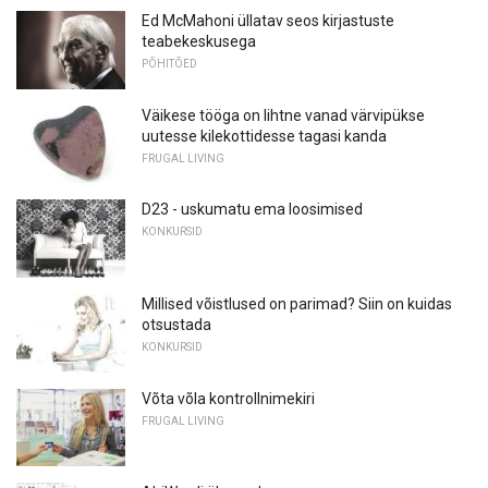
Ed McMahoni üllatav seos kirjastuste
teabekeskusega
PÕHITÕED
Väikese tööga on lihtne vanad värvipükse
uutesse kilekottidesse tagasi kanda
FRUGAL LIVING
D23 - uskumatu ema loosimised
KONKURSID
Millised võistlused on parimad? Siin on kuidas
otsustada
KONKURSID
Võta võla kontrollnimekiri
FRUGAL LIVING