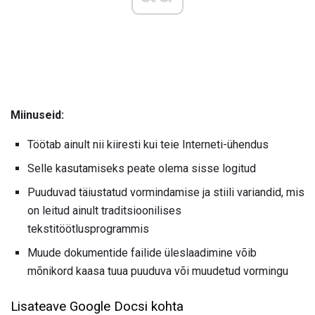
Miinuseid:
Töötab ainult nii kiiresti kui teie Interneti-ühendus
Selle kasutamiseks peate olema sisse logitud
Puuduvad täiustatud vormindamise ja stiili variandid, mis
on leitud ainult traditsioonilises
tekstitöötlusprogrammis
Muude dokumentide failide üleslaadimine võib
mõnikord kaasa tuua puuduva või muudetud vormingu
Lisateave Google Docsi kohta