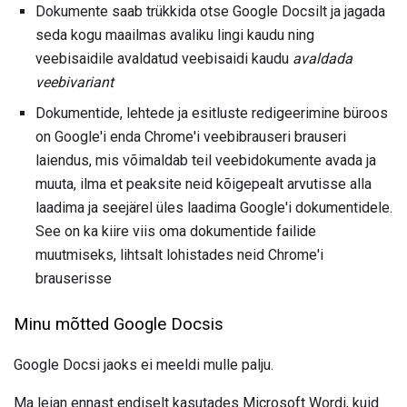
Dokumente saab trükkida otse Google Docsilt ja jagada
seda kogu maailmas avaliku lingi kaudu ning
veebisaidile avaldatud veebisaidi kaudu
avaldada
veebivariant
Dokumentide, lehtede ja esitluste redigeerimine büroos
on Google'i enda Chrome'i veebibrauseri brauseri
laiendus, mis võimaldab teil veebidokumente avada ja
muuta, ilma et peaksite neid kõigepealt arvutisse alla
laadima ja seejärel üles laadima Google'i dokumentidele.
See on ka kiire viis oma dokumentide failide
muutmiseks, lihtsalt lohistades neid Chrome'i
brauserisse
Minu mõtted Google Docsis
Google Docsi jaoks ei meeldi mulle palju.
Ma leian ennast endiselt kasutades Microsoft Wordi, kuid