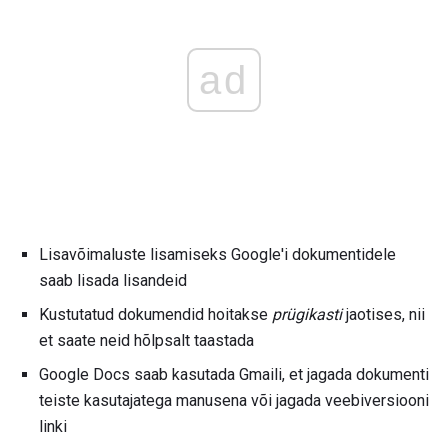
ad
Lisavõimaluste lisamiseks Google'i dokumentidele
saab lisada lisandeid
Kustutatud dokumendid hoitakse
prügikasti
jaotises, nii
et saate neid hõlpsalt taastada
Google Docs saab kasutada Gmaili, et jagada dokumenti
teiste kasutajatega manusena või jagada veebiversiooni
linki