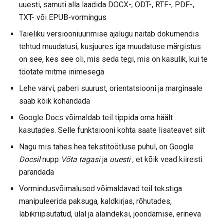
uuesti, samuti alla laadida DOCX-, ODT-, RTF-, PDF-,
TXT- või EPUB-vormingus
Täieliku versiooniuurimise ajalugu näitab dokumendis
tehtud muudatusi, kusjuures iga muudatuse märgistus
on see, kes see oli, mis seda tegi, mis on kasulik, kui te
töötate mitme inimesega
Lehe värvi, paberi suurust, orientatsiooni ja marginaale
saab kõik kohandada
Google Docs võimaldab teil tippida oma häält
kasutades. Selle funktsiooni kohta saate lisateavet siit
Nagu mis tahes hea tekstitöötluse puhul, on Google
Docsil
nupp
Võta tagasi
ja
uuesti
, et kõik vead kiiresti
parandada
Vormindusvõimalused võimaldavad teil tekstiga
manipuleerida paksuga, kaldkirjas, rõhutades,
läbikriipsutatud, ülal ja alaindeksi, joondamise, erineva