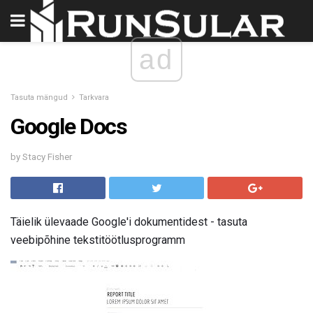
ad
Tasuta mängud
Tarkvara
Google Docs
by Stacy Fisher
Täielik ülevaade Google'i dokumentidest - tasuta
veebipõhine tekstitöötlusprogramm