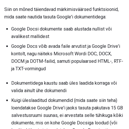
Siin on mõned täiendavad märkimisväärsed funktsioonid,
mida saate nautida tasuta Google'i dokumentidega:
Google Docsi dokumente saab alustada nullist või
avalikest mallidest
Google Docs võib avada faile arvutist ja Google Drive'i
kontolt, nagu näiteks Microsoft Wordi DOC, DOCX,
DOCM ja DOTM-failid, samuti populaarsed HTML-, RTF-
ja TXT-vormingud
Dokumentidega kaustu saab üles laadida korraga või
valida ainult ühe dokumendi
Kuigi üleslaaditud dokumendid (mida saate siin teha)
loendatakse Google Drive'i jaoks tasuta pakutava 15 GB
salvestusruumi suunas, ei arvestata selle tühikuga kõiki
dokumente, mis on kohe Google Docsiga loodud (või