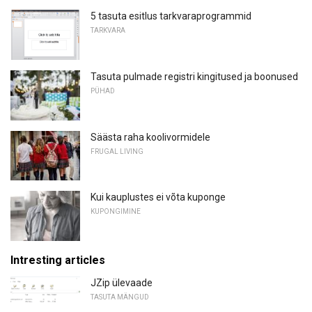
5 tasuta esitlus tarkvaraprogrammid
TARKVARA
Tasuta pulmade registri kingitused ja boonused
PÜHAD
Säästa raha koolivormidele
FRUGAL LIVING
Kui kauplustes ei võta kuponge
KUPONGIMINE
Intresting articles
JZip ülevaade
TASUTA MÄNGUD