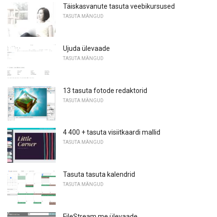
Täiskasvanute tasuta veebikursused
TASUTA MÄNGUD
Ujuda ülevaade
TASUTA MÄNGUD
13 tasuta fotode redaktorid
TASUTA MÄNGUD
4 400 + tasuta visiitkaardi mallid
TASUTA MÄNGUD
Tasuta tasuta kalendrid
TASUTA MÄNGUD
FileStream.me ülevaade