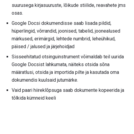
suurusega kirjasuuruste, lõikude stiilide, reavahete jms
osas.
Google Docsi dokumendisse saab lisada pildid,
hüperlingid, võrrandid, joonised, tabelid, joonealused
märkused, erimärgid, lehtede numbrid, leheühikud,
päised / jalused ja järjehoidjad
Sisseehitatud otsinguinstrument võimaldab teil uurida
Google Docsist lahkumata, näiteks otsida sõna
määratlusi, otsida ja importida pilte ja kasutada oma
dokumendis kuulsaid jutumärke.
Vaid paari hiireklõpsuga saab dokumente kopeerida ja
tõlkida kümneid keeli