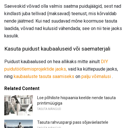
Saeveskid võivad olla valmis saatma puidujäägid, sest nad
kindlasti juba tellivad (maksavad) teenust, mis kõrvaldab
nende jäätmed. Kui nad suudavad mõne koormuse tasuta
laadida, võivad nad kulusid vähendada; see on nii teie jaoks
kasulik.
Kasuta puidust kaubaaluseid või saematerjali
Puidust kaubaalused on hea allikaks mitte ainult
DIY
puidutöötlemisprojektide jaoks,
vaid ka küttepuude jaoks,
ning
kaubaaluste tasuta saamiseks
on
palju võimalusi
.
Related Content
Loe põhiliste hispaania keelde nende tasuta
printimüügiga
TASUTA MÄNGUD
Tasuta rahvuspargi pass sõjaväelastele