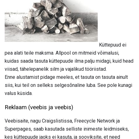
Küttepuud ei
pea alati teile maksma. Allpool on mitmeid võimalusi,
kuidas saada tasuta küttepuude ilma palju midagi, kuid head
viisad, tähelepanelik silm ja vajalikud tööriistad.
Enne alustamist pidage meeles, et tasuta on tasuta ainult
siis, kui teil on selleks selgesõnaline luba. See pole kunagi
valus küsida.
Reklaam (veebis ja veebis)
Veebisaite, nagu Craigslistissa, Freecycle Network ja
Superpages, saab kasutada selliste inimeste leidmiseks,
kes küttepuude jaoks ei kasuta, ja sooviksite, et need