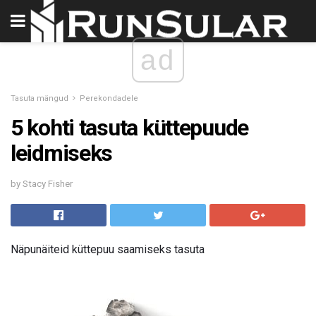
ad
Tasuta mängud
Perekondadele
5 kohti tasuta küttepuude
leidmiseks
by Stacy Fisher
Näpunäiteid küttepuu saamiseks tasuta