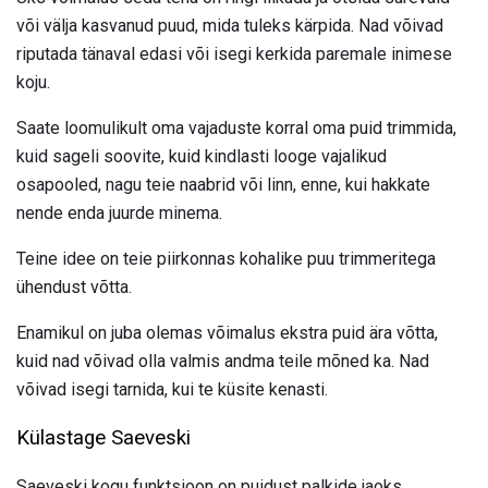
või välja kasvanud puud, mida tuleks kärpida. Nad võivad
riputada tänaval edasi või isegi kerkida paremale inimese
koju.
Saate loomulikult oma vajaduste korral oma puid trimmida,
kuid sageli soovite, kuid kindlasti looge vajalikud
osapooled, nagu teie naabrid või linn, enne, kui hakkate
nende enda juurde minema.
Teine idee on teie piirkonnas kohalike puu trimmeritega
ühendust võtta.
Enamikul on juba olemas võimalus ekstra puid ära võtta,
kuid nad võivad olla valmis andma teile mõned ka. Nad
võivad isegi tarnida, kui te küsite kenasti.
Külastage Saeveski
Saeveski kogu funktsioon on puidust palkide jaoks