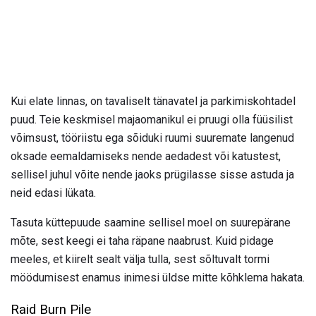
Kui elate linnas, on tavaliselt tänavatel ja parkimiskohtadel
puud. Teie keskmisel majaomanikul ei pruugi olla füüsilist
võimsust, tööriistu ega sõiduki ruumi suuremate langenud
oksade eemaldamiseks nende aedadest või katustest,
sellisel juhul võite nende jaoks prügilasse sisse astuda ja
neid edasi lükata.
Tasuta küttepuude saamine sellisel moel on suurepärane
mõte, sest keegi ei taha räpane naabrust. Kuid pidage
meeles, et kiirelt sealt välja tulla, sest sõltuvalt tormi
möödumisest enamus inimesi üldse mitte kõhklema hakata.
Raid Burn Pile