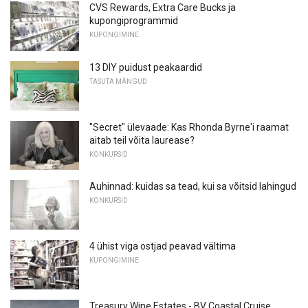
CVS Rewards, Extra Care Bucks ja
kupongiprogrammid
KUPONGIMINE
13 DIY puidust peakaardid
TASUTA MÄNGUD
"Secret" ülevaade: Kas Rhonda Byrne'i raamat
aitab teil võita laurease?
KONKURSID
Auhinnad: kuidas sa tead, kui sa võitsid lahingud
KONKURSID
4 ühist viga ostjad peavad vältima
KUPONGIMINE
Treasury Wine Estates - BV Coastal Cruise