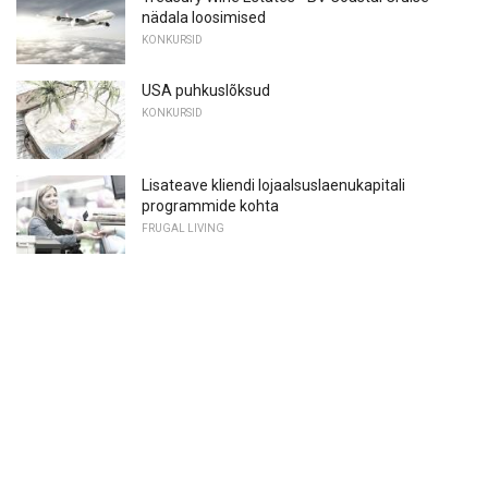
nädala loosimised
KONKURSID
USA puhkuslõksud
KONKURSID
Lisateave kliendi lojaalsuslaenukapitali
programmide kohta
FRUGAL LIVING