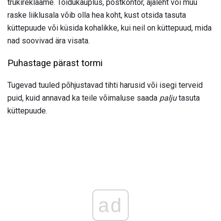
trükireklaame. Toidukauplus, postkontor, ajaleht või muu
raske liiklusala võib olla hea koht, kust otsida tasuta
küttepuude või küsida kohalikke, kui neil on küttepuud, mida
nad soovivad ära visata.
Puhastage pärast tormi
Tugevad tuuled põhjustavad tihti harusid või isegi terveid
puid, kuid annavad ka teile võimaluse saada
palju
tasuta
küttepuude.
ad