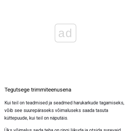
ad
Tegutsege trimmiteenusena
Kui teil on teadmised ja seadmed harukarkude tagamiseks,
võib see suurepäraseks võimaluseks saada tasuta
küttepuude, kui teil on näputäis.
Üks võimalus seda teha on ringi liikuda ja otsida surevaid