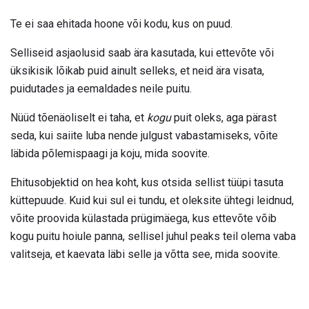
Te ei saa ehitada hoone või kodu, kus on puud.
Selliseid asjaolusid saab ära kasutada, kui ettevõte või
üksikisik lõikab puid ainult selleks, et neid ära visata,
puidutades ja eemaldades neile puitu.
Nüüd tõenäoliselt ei taha, et
kogu
puit oleks, aga pärast
seda, kui saiite luba nende julgust vabastamiseks, võite
läbida põlemispaagi ja koju, mida soovite.
Ehitusobjektid on hea koht, kus otsida sellist tüüpi tasuta
küttepuude. Kuid kui sul ei tundu, et oleksite ühtegi leidnud,
võite proovida külastada prügimäega, kus ettevõte võib
kogu puitu hoiule panna, sellisel juhul peaks teil olema vaba
valitseja, et kaevata läbi selle ja võtta see, mida soovite.